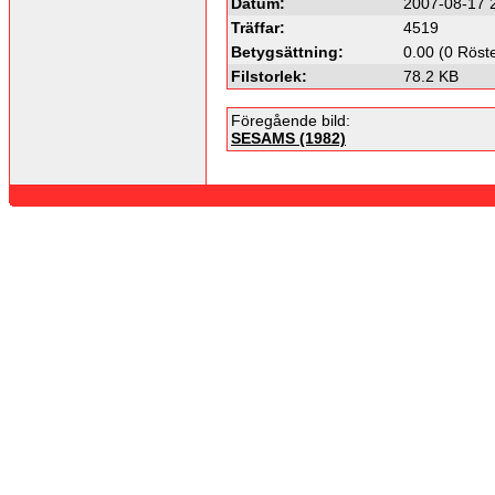
Datum:
2007-08-17 
Träffar:
4519
Betygsättning:
0.00 (0 Röst
Filstorlek:
78.2 KB
Föregående bild:
SESAMS (1982)