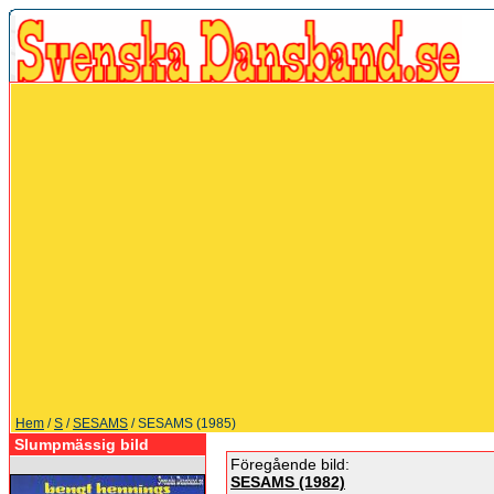
Hem
/
S
/
SESAMS
/ SESAMS (1985)
Slumpmässig bild
Föregående bild:
SESAMS (1982)