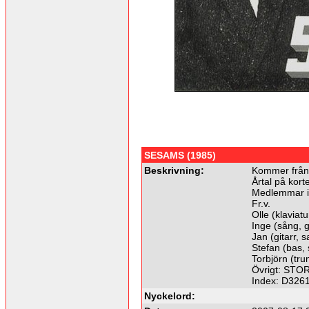
SESAMS (1985)
Beskrivning:
Kommer från:
Årtal på kort
Medlemmar 
Fr.v.
Olle (klaviatu
Inge (sång, g
Jan (gitarr, 
Stefan (bas,
Torbjörn (tr
Övrigt: STORT
Index: D326
Nyckelord: