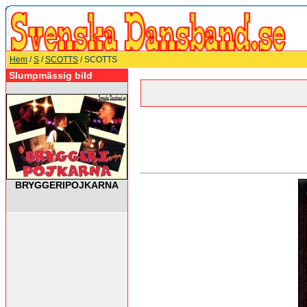
Hem
/
S
/
SCOTTS
/ SCOTTS
Slumpmässig bild
BRYGGERIPOJKARNA