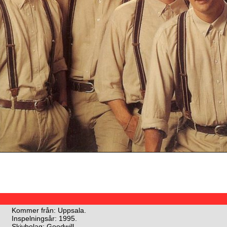
Kommer från: Uppsala.
Inspelningsår: 1995.
Skivbolag: Goodwill.