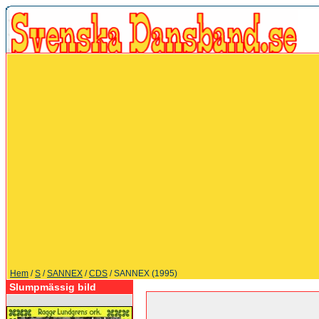
Hem
/
S
/
SANNEX
/
CDS
/ SANNEX (1995)
Slumpmässig bild