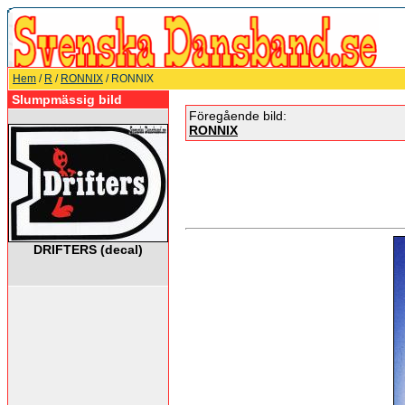
Hem
/
R
/
RONNIX
/ RONNIX
Slumpmässig bild
Föregående bild:
RONNIX
DRIFTERS (decal)