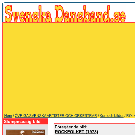
Hem
/
ÖVRIGA SVENSKA ARTISTER OCH ORKESTRAR
/
Kort och bilder
/ RO
Slumpmässig bild
Föregående bild:
ROCKFOLKET (1973)