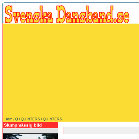
Hem
/
Q
/
QUINTERS
/ QUINTERS
Slumpmässig bild