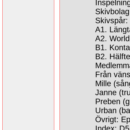
Inspelnin
Skivbola
Skivspår:
A1. Längt
A2. World
B1. Kont
B2. Hälfte
Medlemma
Från väns
Mille (sån
Janne (tr
Preben (gi
Urban (ba
Övrigt: Ep
Index: D