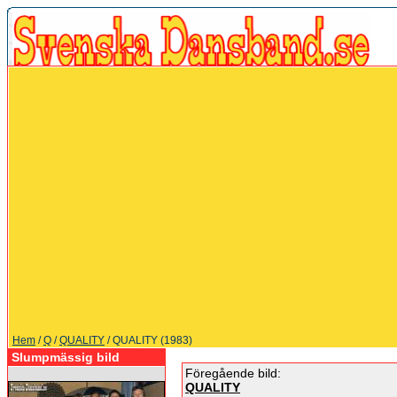
Hem
/
Q
/
QUALITY
/ QUALITY (1983)
Slumpmässig bild
Föregående bild:
QUALITY