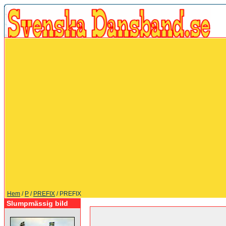
Hem
/
P
/
PREFIX
/ PREFIX
Slumpmässig bild