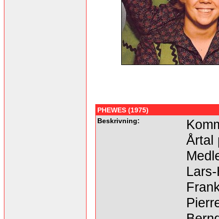
PHEWES (1975)
Beskrivning:
Komm
Årtal
Medl
Lars-
Frank
Pierr
Bernd