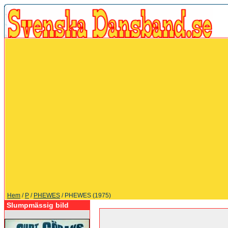
Hem
/
P
/
PHEWES
/ PHEWES (1975)
Slumpmässig bild