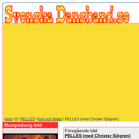
Hem
/
P
/
PELLES
/
Kort och bilder
/ PELLES (med Christer Sjögren)
Slumpmässig bild
Föregående bild:
PELLES (med Christer Sjögren)