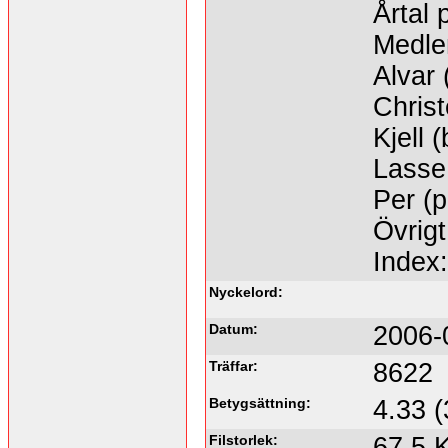
Årtal 
Medle
Alvar (
Christ
Kjell 
Lasse 
Per (p
Övrigt
Index
Nyckelord:
Datum:
2006-
Träffar:
8622
Betygsättning:
4.33 (
Filstorlek:
67.5 