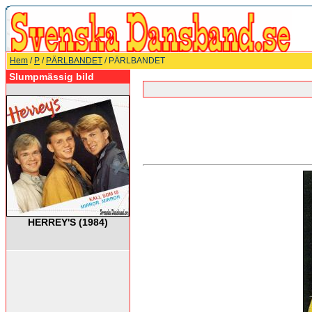
Hem
/
P
/
PÄRLBANDET
/ PÄRLBANDET
Slumpmässig bild
HERREY'S (1984)