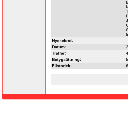
M
T
P
J
C
Ö
Nyckelord:
Datum:
Träffar:
Betygsättning:
5
Filstorlek: