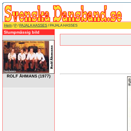
Hem
/
P
/
PAJALA HASSES
/ PAJALA HASSES
Slumpmässig bild
ROLF ÅHMANS (1977)