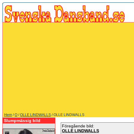
Hem
/
O
/
OLLE LINDWALLS
/ OLLE LINDWALLS
Slumpmässig bild
Föregående bild:
OLLE LINDWALLS