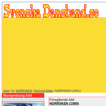
Hem
/
N
/
NORRSKEN
/
Kort och bilder
/ NORRSKEN (1991)
Slumpmässig bild
Föregående bild:
NORRSKEN (1989)