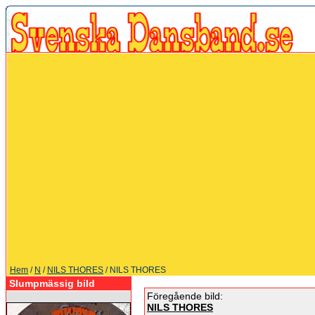
Hem
/
N
/
NILS THORES
/ NILS THORES
Slumpmässig bild
Föregående bild:
NILS THORES