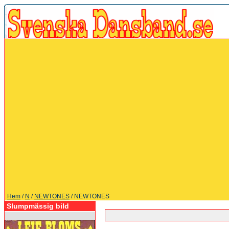
Hem
/
N
/
NEWTONES
/ NEWTONES
Slumpmässig bild