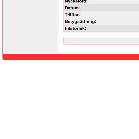
Nyckelord:
Datum:
Träffar:
Betygsättning:
Filstorlek: