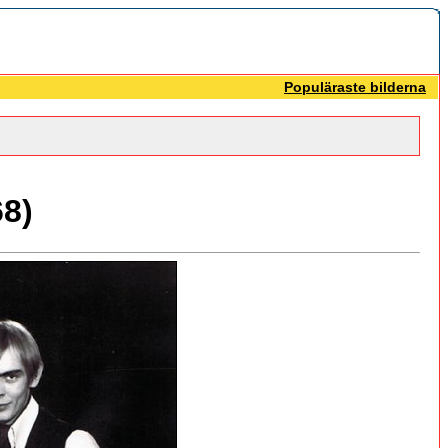
Populäraste bilderna
8)