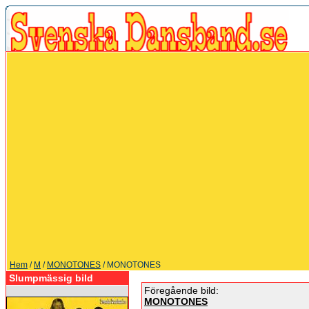
Hem
/
M
/
MONOTONES
/ MONOTONES
Slumpmässig bild
Föregående bild:
MONOTONES