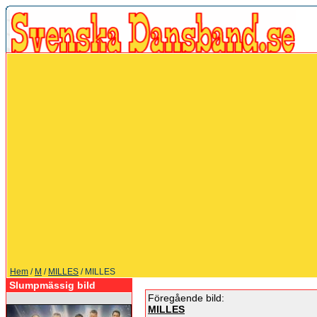
Hem
/
M
/
MILLES
/ MILLES
Slumpmässig bild
Föregående bild:
MILLES