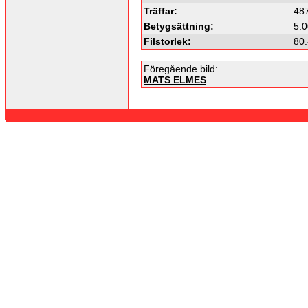
Träffar:
48
Betygsättning:
5.0
Filstorlek:
80
Föregående bild:
MATS ELMES