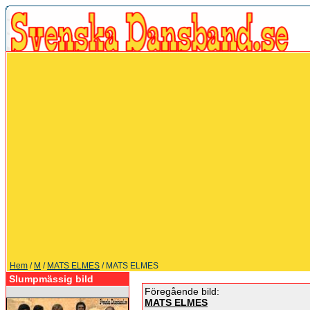
Hem
/
M
/
MATS ELMES
/ MATS ELMES
Slumpmässig bild
Föregående bild:
MATS ELMES