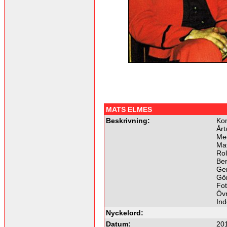
MATS ELMES
Beskrivning:
Kom
Årt
Me
Ma
Rol
Ben
Ger
Gö
Fot
Övr
In
Nyckelord:
Datum:
20