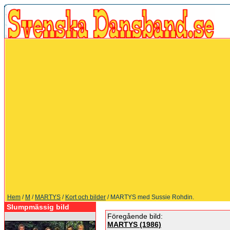
Hem
/
M
/
MARTYS
/
Kort och bilder
/ MARTYS med Sussie Rohdin.
Slumpmässig bild
Föregående bild:
MARTYS (1986)