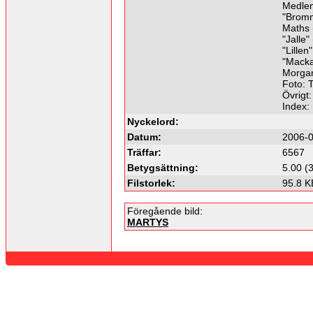
Medle
"Bromm
Maths 
"Jalle"
"Lillen
"Macka
Morgan
Foto: 
Övrigt:
Index:
Nyckelord:
Datum:
2006-0
Träffar:
6567
Betygsättning:
5.00 (
Filstorlek:
95.8 K
Föregående bild:
MARTYS