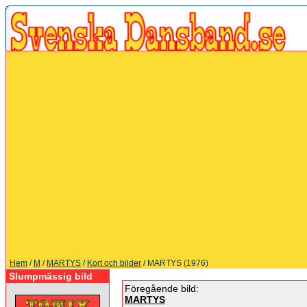
Hem
/
M
/
MARTYS
/
Kort och bilder
/ MARTYS (1976)
Slumpmässig bild
Föregående bild:
MARTYS