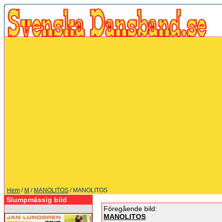
Hem
/
M
/
MANOLITOS
/ MANOLITOS
Slumpmässig bild
Föregående bild:
MANOLITOS