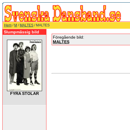
Hem
/
M
/
MALTES
/ MALTES
Slumpmässig bild
Föregående bild:
MALTES
FYRA STOLAR