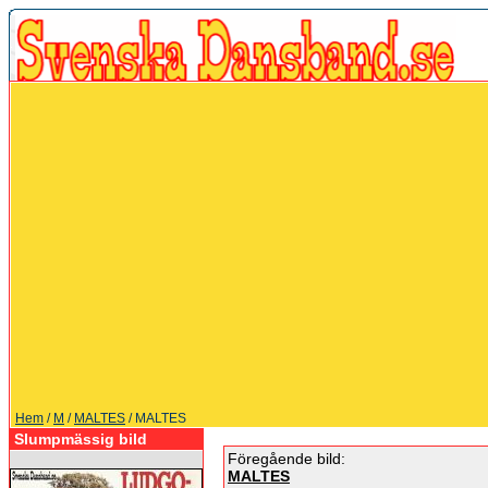
Hem
/
M
/
MALTES
/ MALTES
Slumpmässig bild
Föregående bild:
MALTES