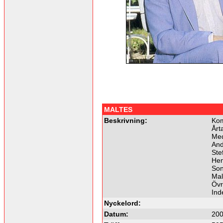
MALTES
Beskrivning:
Kom
Årt
Me
And
Stef
Henr
Son
Mal
Övr
Ind
Nyckelord:
Datum:
200