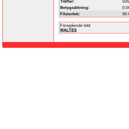
Träffar:
50
Betygsättning:
0.0
Filstorlek:
90.
Föregående bild:
MALTES