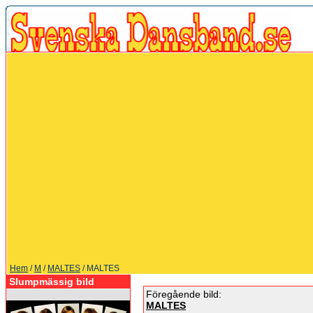
Hem
/
M
/
MALTES
/ MALTES
Slumpmässig bild
Föregående bild:
MALTES