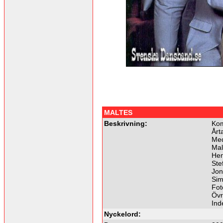
MALTES
Beskrivning:
Kom
Årt
Me
Mal
Henr
Stef
Jon
Sim
Fot
Övr
Ind
Nyckelord: