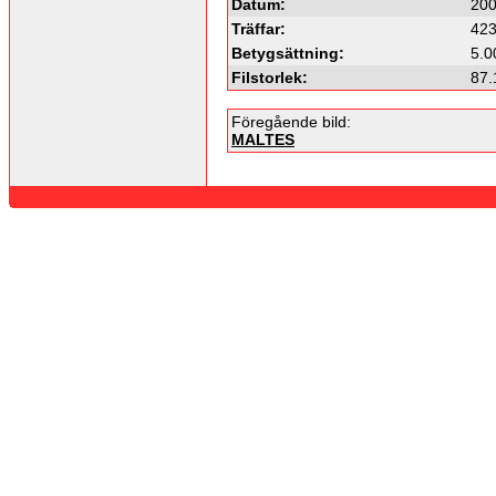
Datum:
200
Träffar:
42
Betygsättning:
5.0
Filstorlek:
87.
Föregående bild:
MALTES