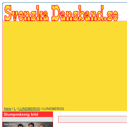
Hem
/
L
/
LUNDBERGS
/ LUNDBERGS
Slumpmässig bild