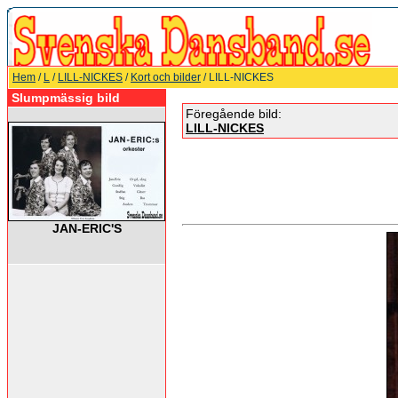
Hem
/
L
/
LILL-NICKES
/
Kort och bilder
/ LILL-NICKES
Slumpmässig bild
Föregående bild:
LILL-NICKES
JAN-ERIC'S