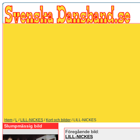
Hem
/
L
/
LILL-NICKES
/
Kort och bilder
/ LILL-NICKES
Slumpmässig bild
Föregående bild:
LILL-NICKES