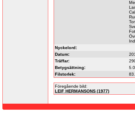
Me
La
Cal
Ru
To
Sv
Fot
Övr
In
Nyckelord:
Datum:
20
Träffar:
29
Betygsättning:
5.0
Filstorlek:
83
Föregående bild:
LEIF HERMANSONS (1977)