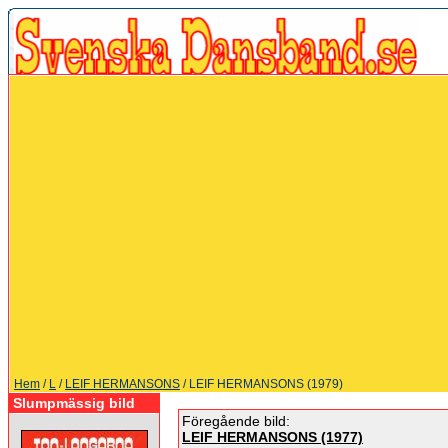
Hem
/
L
/
LEIF HERMANSONS
/ LEIF HERMANSONS (1979)
Slumpmässig bild
Föregående bild:
LEIF HERMANSONS (1977)