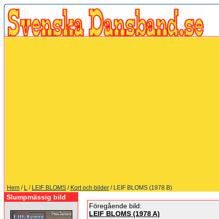
Hem
/
L
/
LEIF BLOMS
/
Kort och bilder
/ LEIF BLOMS (1978 B)
Slumpmässig bild
Föregående bild:
LEIF BLOMS (1978 A)