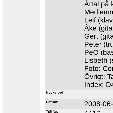
Årtal på 
Medlemm
Leif (kla
Åke (gita
Gert (git
Peter (t
PeO (bas
Lisbeth 
Foto: C
Övrigt: T
Index: D
Nyckelord:
Datum:
2008-06-
Träffar: