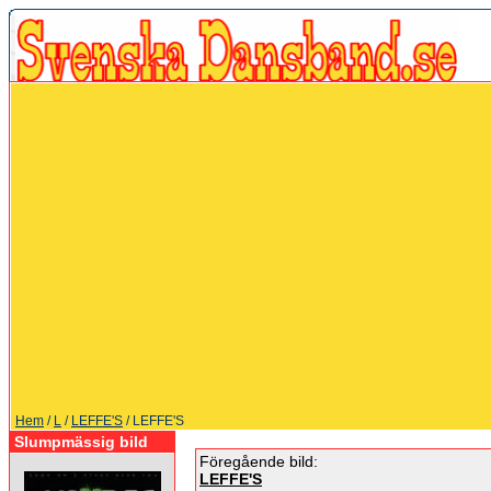
Hem
/
L
/
LEFFE'S
/ LEFFE'S
Slumpmässig bild
Föregående bild:
LEFFE'S