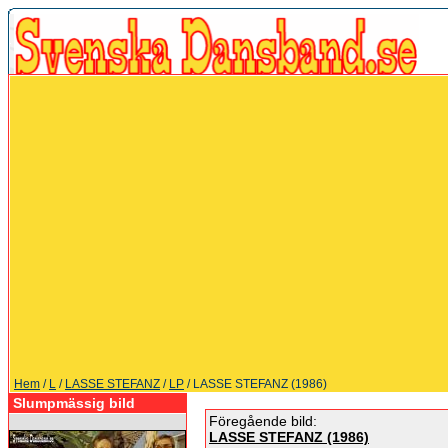
Hem
/
L
/
LASSE STEFANZ
/
LP
/ LASSE STEFANZ (1986)
Slumpmässig bild
Föregående bild:
LASSE STEFANZ (1986)