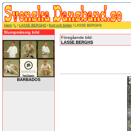
Hem
/
L
/
LASSE BERGHS
/
Kort och bilder
/ LASSE BERGHS
Slumpmässig bild
Föregående bild:
LASSE BERGHS
BARBADOS