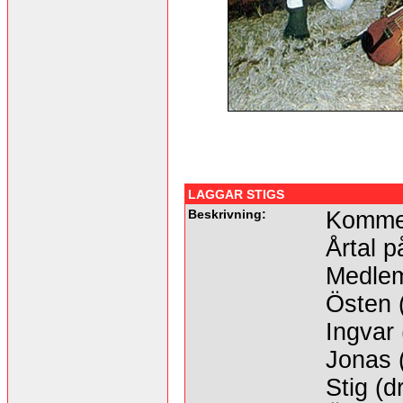
LAGGAR STIGS
Beskrivning:
Kommer 
Årtal p
Medle
Östen (
Ingvar 
Jonas (
Stig (d