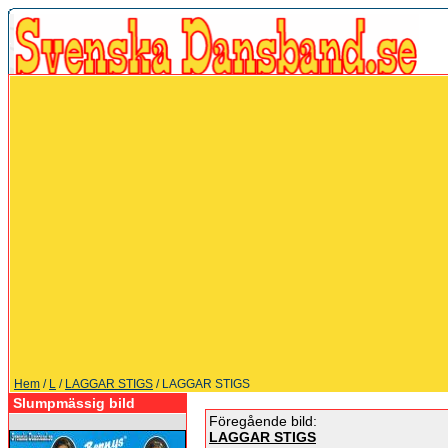
Hem
/
L
/
LAGGAR STIGS
/ LAGGAR STIGS
Slumpmässig bild
Föregående bild:
LAGGAR STIGS