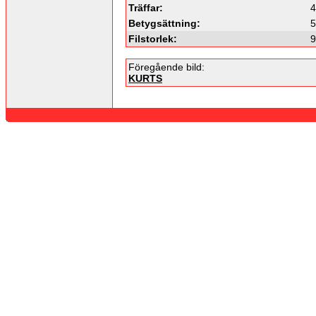
Träffar:
4
Betygsättning:
5
Filstorlek:
9
Föregående bild:
KURTS