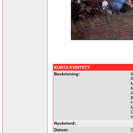
KURTS KVINTETT
Beskrivning:
K
Å
M
K
A
B
H
M
Ö
I
Nyckelord:
Datum:
2