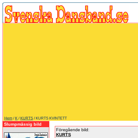
Hem
/
K
/
KURTS
/ KURTS KVINTETT
Slumpmässig bild
Föregående bild:
KURTS