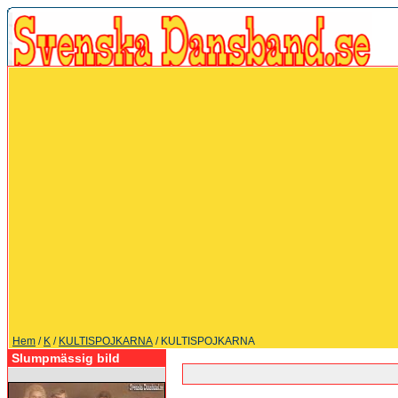
Hem
/
K
/
KULTISPOJKARNA
/ KULTISPOJKARNA
Slumpmässig bild