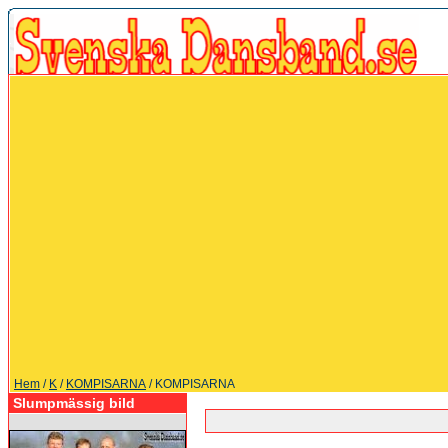
Hem
/
K
/
KOMPISARNA
/ KOMPISARNA
Slumpmässig bild