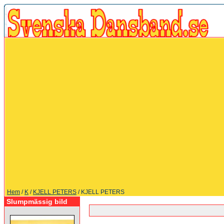
Hem
/
K
/
KJELL PETERS
/ KJELL PETERS
Slumpmässig bild