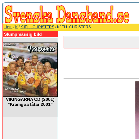
Hem
/
K
/
KJELL CHRISTERS
/ KJELL CHRISTERS
Slumpmässig bild
VIKINGARNA CD (2001)
"Kramgoa låtar 2001"