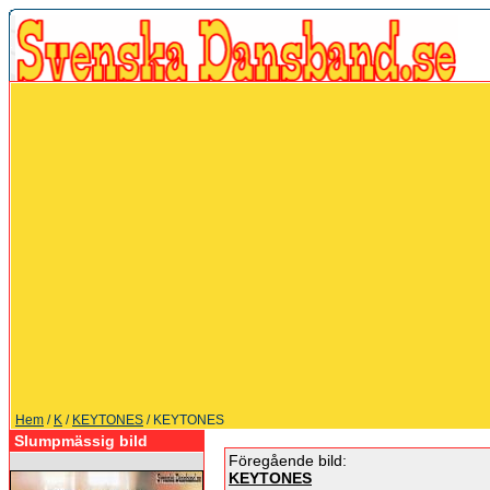
Hem
/
K
/
KEYTONES
/ KEYTONES
Slumpmässig bild
Föregående bild:
KEYTONES