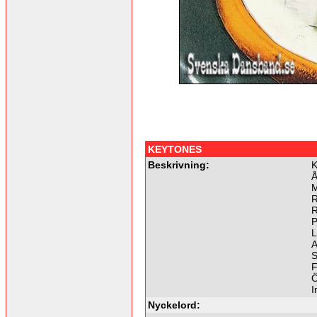
KEYTONES
Beskrivning:
K
Å
M
R
R
P
L
A
S
F
Ö
I
Nyckelord: