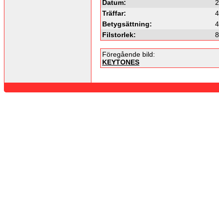
Datum:
2
Träffar:
4
Betygsättning:
4
Filstorlek:
8
Föregående bild:
KEYTONES