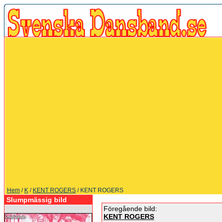
Hem
/
K
/
KENT ROGERS
/ KENT ROGERS
Slumpmässig bild
Föregående bild:
KENT ROGERS