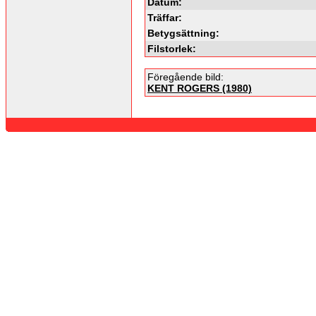
Datum:
Träffar:
Betygsättning:
Filstorlek:
Föregående bild:
KENT ROGERS (1980)