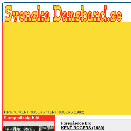
Hem
/
K
/
KENT ROGERS
/ KENT ROGERS (1982)
Slumpmässig bild
Föregående bild:
KENT ROGERS (1980)