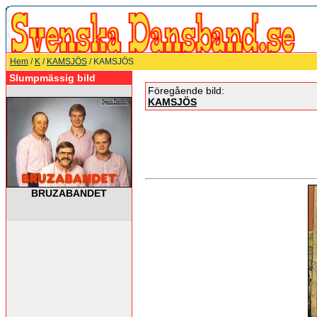
Hem
/
K
/
KAMSJÖS
/ KAMSJÖS
Slumpmässig bild
Föregående bild:
KAMSJÖS
BRUZABANDET