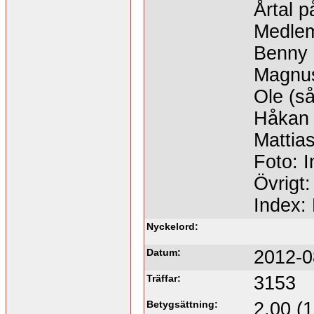
Årtal p
Medle
Benny (
Magnus
Ole (s
Håkan 
Mattia
Foto: I
Övrigt:
Index:
Nyckelord:
Datum:
2012-0
Träffar:
3153
Betygsättning:
2.00 (1