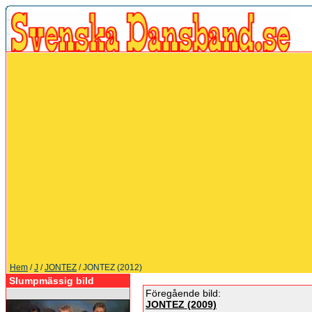
Hem
/
J
/
JONTEZ
/ JONTEZ (2012)
Slumpmässig bild
Föregående bild:
JONTEZ (2009)