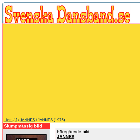
Hem
/
J
/
JANNES
/ JANNES (1975)
Slumpmässig bild
Föregående bild:
JANNES