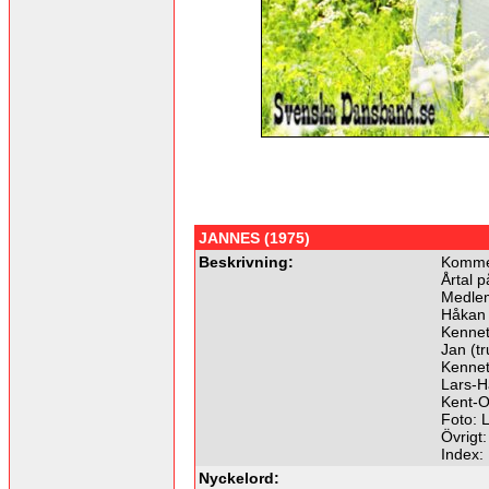
JANNES (1975)
Beskrivning:
Kommer
Årtal p
Medle
Håkan 
Kenneth
Jan (t
Kennet
Lars-H
Kent-O
Foto: L
Övrigt:
Index:
Nyckelord: