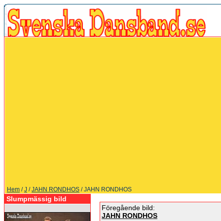
Hem
/
J
/
JAHN RONDHOS
/ JAHN RONDHOS
Slumpmässig bild
Föregående bild:
JAHN RONDHOS