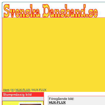
Hem
/
H
/
HUX-FLUX
/ HUX-FLUX
Slumpmässig bild
Föregående bild:
HUX-FLUX