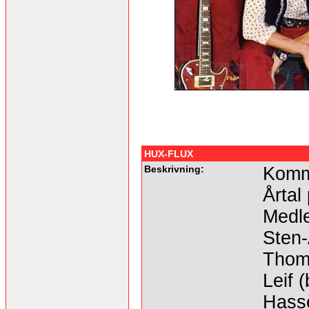
HUX-FLUX
Beskrivning:
Komme
Årtal
Medl
Sten-
Thom
Leif 
Hasse