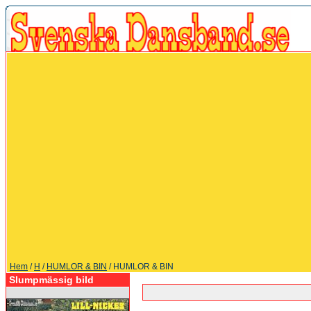
Hem
/
H
/
HUMLOR & BIN
/ HUMLOR & BIN
Slumpmässig bild